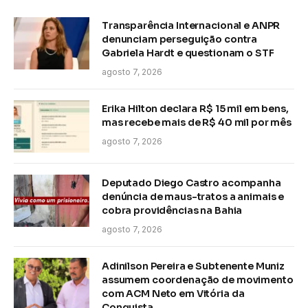
Transparência Internacional e ANPR
denunciam perseguição contra
Gabriela Hardt e questionam o STF
agosto 7, 2026
Erika Hilton declara R$ 15 mil em bens,
mas recebe mais de R$ 40 mil por mês
agosto 7, 2026
Deputado Diego Castro acompanha
denúncia de maus-tratos a animais e
cobra providências na Bahia
agosto 7, 2026
Adinilson Pereira e Subtenente Muniz
assumem coordenação de movimento
com ACM Neto em Vitória da
Conquista