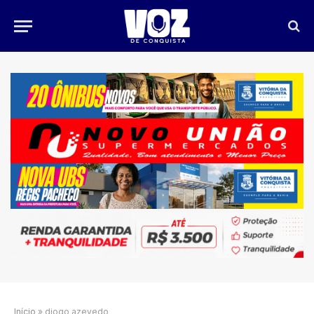
Início
»
diogo azevedo