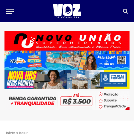
Início
»
kajuru