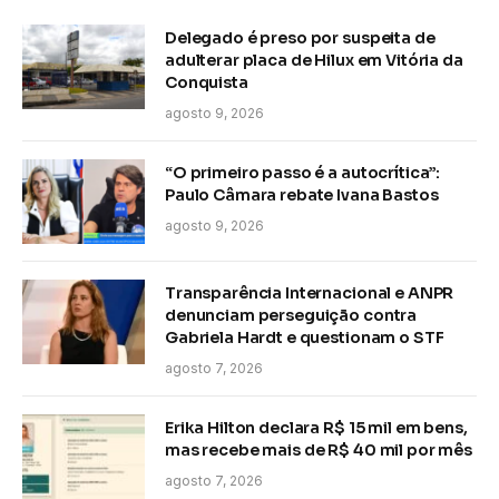
Delegado é preso por suspeita de
adulterar placa de Hilux em Vitória da
Conquista
agosto 9, 2026
“O primeiro passo é a autocrítica”:
Paulo Câmara rebate Ivana Bastos
agosto 9, 2026
Transparência Internacional e ANPR
denunciam perseguição contra
Gabriela Hardt e questionam o STF
agosto 7, 2026
Erika Hilton declara R$ 15 mil em bens,
mas recebe mais de R$ 40 mil por mês
agosto 7, 2026