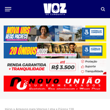
Início
»
Arquivos para Vinicius Lima
»
Página 138