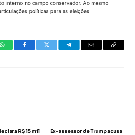
lito interno no campo conservador. Ao mesmo
ticulações políticas para as eleições
WhatsApp
Facebook
Twitter
Telegrama
E-
Copiar
mail
link
declara R$ 15 mil
Ex-assessor de Trump acusa