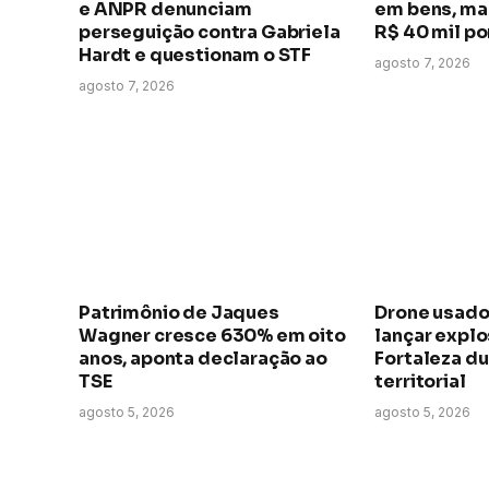
e ANPR denunciam
em bens, ma
perseguição contra Gabriela
R$ 40 mil p
Hardt e questionam o STF
agosto 7, 2026
agosto 7, 2026
Patrimônio de Jaques
Drone usado
Wagner cresce 630% em oito
lançar expl
anos, aponta declaração ao
Fortaleza du
TSE
territorial
agosto 5, 2026
agosto 5, 2026