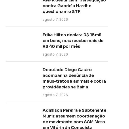
contra Gabriela Hardt e
questionam o STF
agosto 7, 2026
Erika Hilton declara R$ 15 mil
em bens, mas recebe mais de
R$ 40 mil por mês
agosto 7, 2026
Deputado Diego Castro
acompanha denúncia de
maus-tratos a animais e cobra
providências na Bahia
agosto 7, 2026
Adinilson Pereira e Subtenente
Muniz assumem coordenação
de movimento com ACM Neto
em Vitória da Conquista