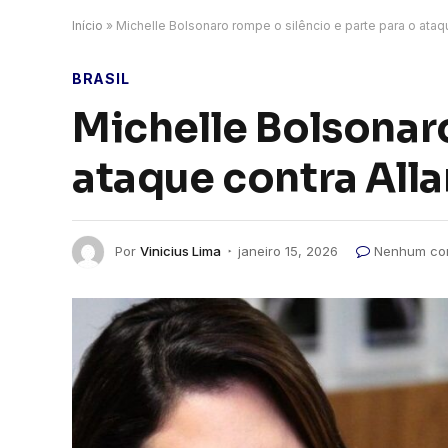
Início
»
Michelle Bolsonaro rompe o silêncio e parte para o ataq
BRASIL
Michelle Bolsonaro
ataque contra All
Por
Vinicius Lima
janeiro 15, 2026
Nenhum co