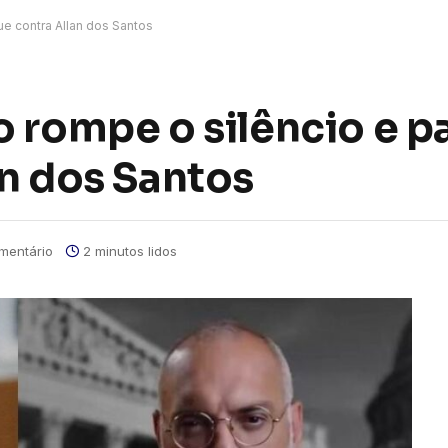
ue contra Allan dos Santos
 rompe o silêncio e pa
an dos Santos
mentário
2 minutos lidos