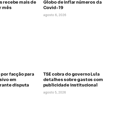
s recebe mais de
Globo de inflar números da
or mês
Covid-19
agosto 6, 2026
 por facção para
TSE cobra do governo Lula
osivo em
detalhes sobre gastos com
rante disputa
publicidade institucional
agosto 5, 2026