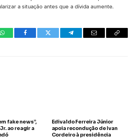
arizar a situação antes que a dívida aumente.
WhatsApp
Facebook
Twitter
Telegrama
E-
Copiar
mail
link
em fake news”,
Edivaldo Ferreira Júnior
Jr. ao reagir a
apoia recondução de Ivan
ndó
Cordeiro à presidência