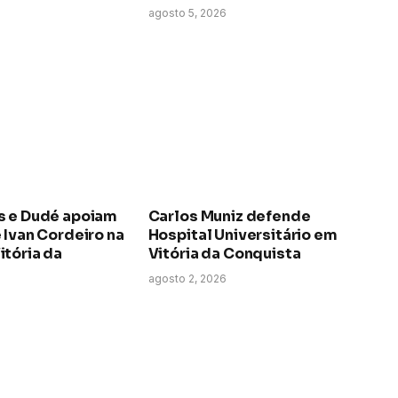
agosto 5, 2026
s e Dudé apoiam
Carlos Muniz defende
 Ivan Cordeiro na
Hospital Universitário em
itória da
Vitória da Conquista
agosto 2, 2026