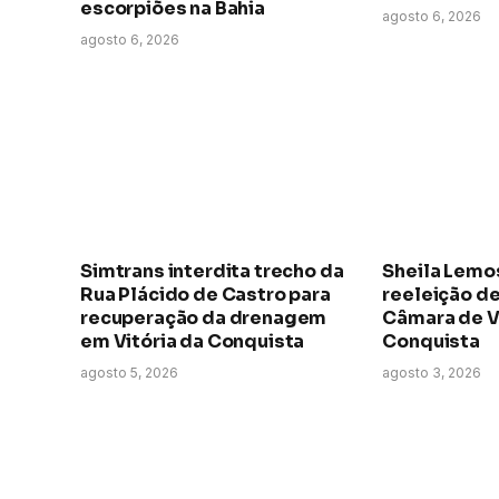
escorpiões na Bahia
agosto 6, 2026
agosto 6, 2026
Simtrans interdita trecho da
Sheila Lemo
Rua Plácido de Castro para
reeleição de
recuperação da drenagem
Câmara de V
em Vitória da Conquista
Conquista
agosto 5, 2026
agosto 3, 2026