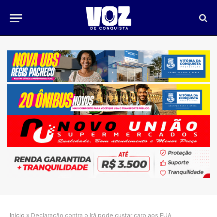
Início
»
Declaração contra o Irã pode custar caro aos EUA