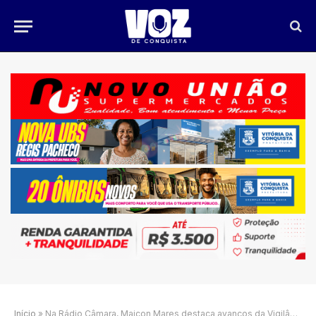
Início
»
Na Rádio Câmara, Maicon Mares destaca avanços da Vigilância Sanitária em Vitória da Conquista