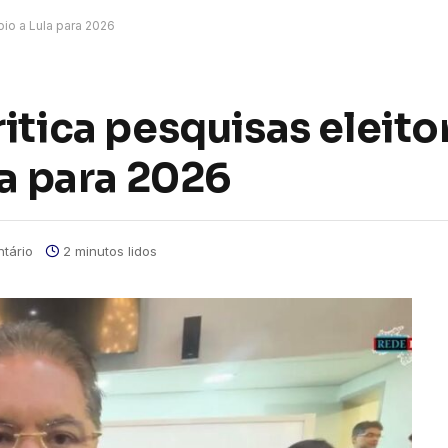
oio a Lula para 2026
itica pesquisas eleitor
la para 2026
tário
2 minutos lidos