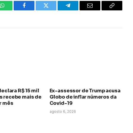
WhatsApp
Facebook
Twitter
Telegrama
E-
Copiar
mail
link
declara R$ 15 mil
Ex-assessor de Trump acusa
s recebe mais de
Globo de inflar números da
or mês
Covid-19
agosto 6, 2026