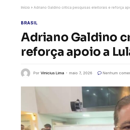
Início
»
Adriano Galdino critica pesquisas eleitorais e reforça ap
BRASIL
Adriano Galdino cr
reforça apoio a Lu
Por
Vinicius Lima
maio 7, 2026
Nenhum comen