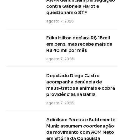
contra Gabriela Hardt e
questionam o STF
agosto 7, 2026
Erika Hilton declara R$ 15 mil
em bens, mas recebe mais de
R$ 40 mil por mês
agosto 7, 2026
Deputado Diego Castro
acompanha denúncia de
maus-tratos a animais e cobra
providências na Bahia
agosto 7, 2026
Adinilson Pereira e Subtenente
Muniz assumem coordenação
de movimento com ACM Neto
em Vitória da Conquista