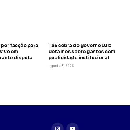
 por facção para
TSE cobra do governo Lula
osivo em
detalhes sobre gastos com
rante disputa
publicidade institucional
agosto 5, 2026