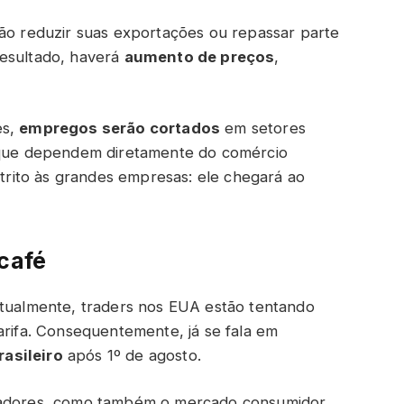
vão reduzir suas exportações ou repassar parte
resultado, haverá
aumento de preços
,
es,
empregos serão cortados
em setores
s que dependem diretamente do comércio
estrito às grandes empresas: ele chegará ao
 café
Atualmente, traders nos EUA estão tentando
arifa. Consequentemente, já se fala em
asileiro
após 1º de agosto.
rtadores, como também o mercado consumidor