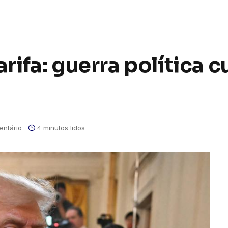
rifa: guerra política c
ntário
4 minutos lidos