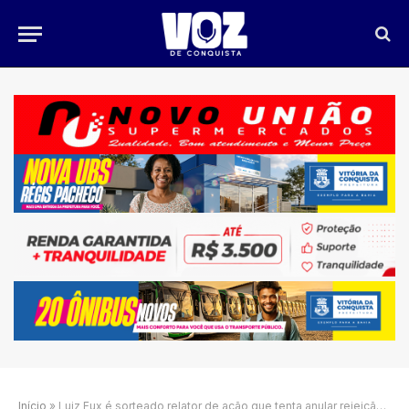
Início
»
Luiz Fux é sorteado relator de ação que tenta anular rejeição de Messias