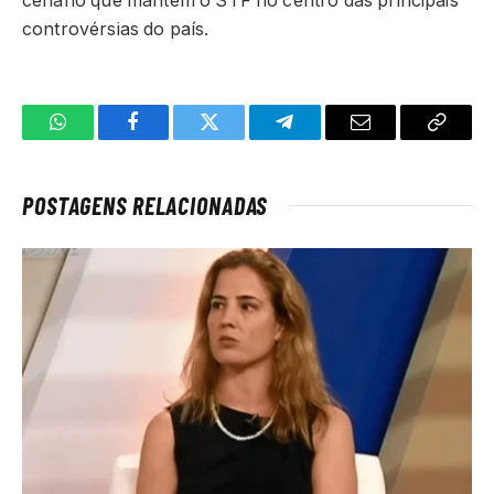
cenário que mantém o STF no centro das principais
controvérsias do país.
WhatsApp
Facebook
Twitter
Telegrama
E-
Copiar
mail
link
POSTAGENS RELACIONADAS