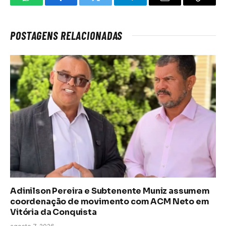
WhatsApp
Facebook
Twitter
Telegrama
E-
Copiar
mail
link
POSTAGENS RELACIONADAS
Adinilson Pereira e Subtenente Muniz assumem
coordenação de movimento com ACM Neto em
Vitória da Conquista