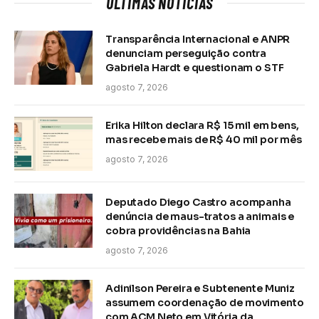
ÚLTIMAS NOTÍCIAS
Transparência Internacional e ANPR
denunciam perseguição contra
Gabriela Hardt e questionam o STF
agosto 7, 2026
Erika Hilton declara R$ 15 mil em bens,
mas recebe mais de R$ 40 mil por mês
agosto 7, 2026
Deputado Diego Castro acompanha
denúncia de maus-tratos a animais e
cobra providências na Bahia
agosto 7, 2026
Adinilson Pereira e Subtenente Muniz
assumem coordenação de movimento
com ACM Neto em Vitória da