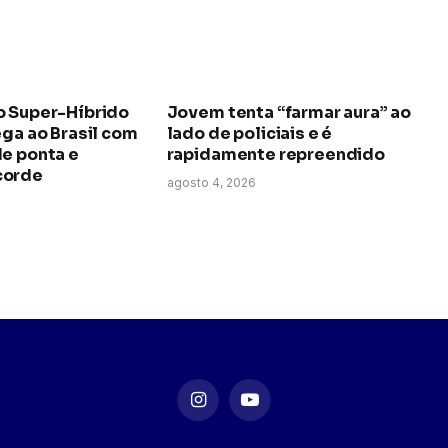
o Super-Híbrido
Jovem tenta “farmar aura” ao
ega ao Brasil com
lado de policiais e é
de ponta e
rapidamente repreendido
corde
agosto 4, 2026
Instagram
YouTube