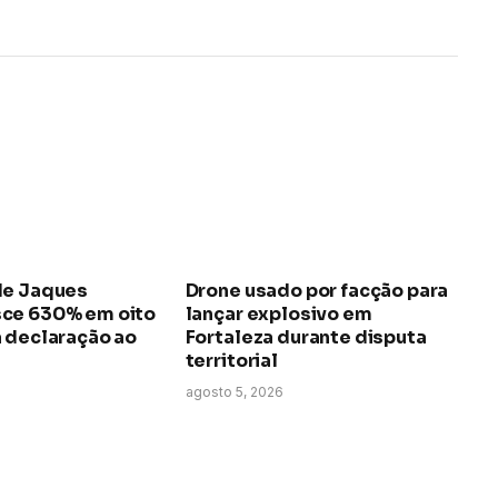
mail
link
de Jaques
Drone usado por facção para
ce 630% em oito
lançar explosivo em
a declaração ao
Fortaleza durante disputa
territorial
agosto 5, 2026