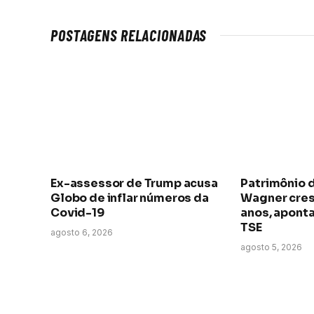
POSTAGENS RELACIONADAS
Ex-assessor de Trump acusa
Patrimônio 
Globo de inflar números da
Wagner cres
Covid-19
anos, apont
TSE
agosto 6, 2026
agosto 5, 2026