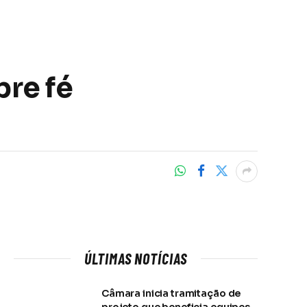
bre fé
ÚLTIMAS NOTÍCIAS
Câmara inicia tramitação de
projeto que beneficia equipes