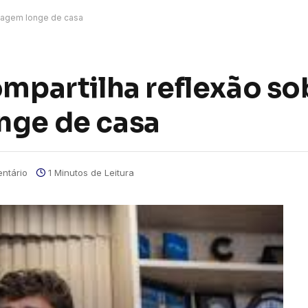
 viagem longe de casa
ompartilha reflexão so
nge de casa
ntário
1 Minutos de Leitura