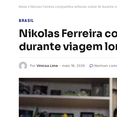
Início
»
Nikolas Ferreira compartilha reflexão sobre fé durante
BRASIL
Nikolas Ferreira c
durante viagem lo
Por
Vinicius Lima
maio 18, 2026
Nenhum come