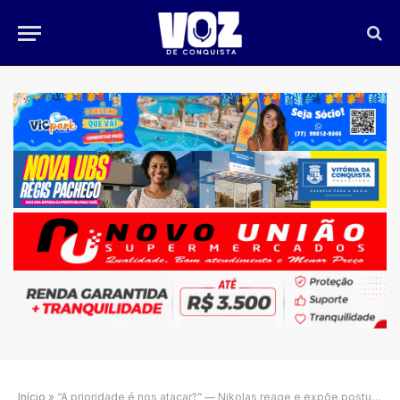
Início
»
“A prioridade é nos atacar?” — Nikolas reage e expõe postura de Eduardo