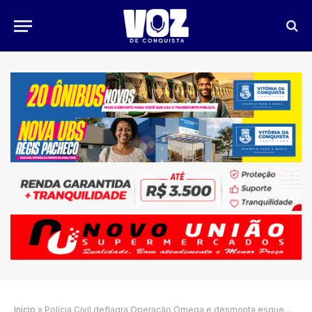
Início
»
Polícia Civil deflagra Operação Ômega e desmonta esquema milionário de desvios em Itapetinga