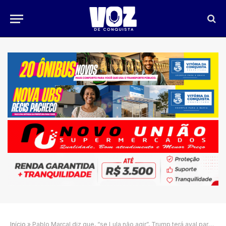
Início
»
Pablo Marçal diz que, “se Lula não agir”, Trump terá aval para atacar facções no Brasil