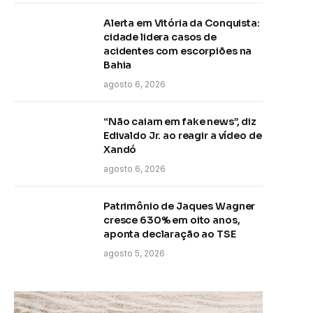
Alerta em Vitória da Conquista:
cidade lidera casos de
acidentes com escorpiões na
Bahia
agosto 6, 2026
“Não caiam em fake news”, diz
Edivaldo Jr. ao reagir a vídeo de
Xandó
agosto 6, 2026
Patrimônio de Jaques Wagner
cresce 630% em oito anos,
aponta declaração ao TSE
agosto 5, 2026