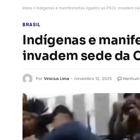
Início
»
Indígenas e manifestantes ligados ao PSOL invadem 
BRASIL
Indígenas e manif
invadem sede da
Por
Vinicius Lima
novembro 12, 2025
Nenhum 