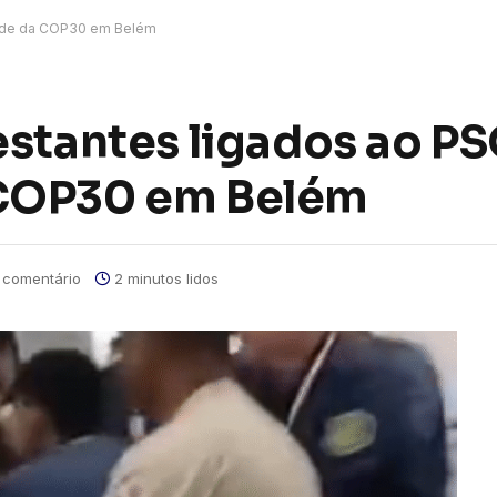
sede da COP30 em Belém
estantes ligados ao P
 COP30 em Belém
comentário
2 minutos lidos