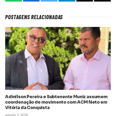
WhatsApp
Facebook
Twitter
Telegrama
E-
Copiar
mail
link
POSTAGENS RELACIONADAS
Adinilson Pereira e Subtenente Muniz assumem
coordenação de movimento com ACM Neto em
Vitória da Conquista
agosto 7, 2026