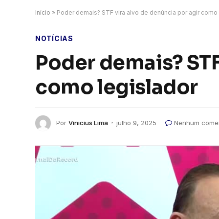
Início
»
Poder demais? STF vira alvo de denúncia por agir como 
NOTÍCIAS
Poder demais? STF 
como legislador
Por
Vinicius Lima
julho 9, 2025
Nenhum comen