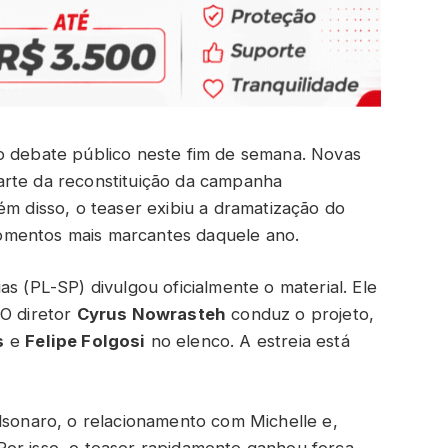
o debate público neste fim de semana. Novas
arte da reconstituição da campanha
ém disso, o teaser exibiu a dramatização do
omentos mais marcantes daquele ano.
s (PL-SP) divulgou oficialmente o material. Ele
 O diretor
Cyrus Nowrasteh
conduz o projeto,
s
e
Felipe Folgosi
no elenco. A estreia está
olsonaro, o relacionamento com Michelle e,
Por isso, o teaser rapidamente ganhou força