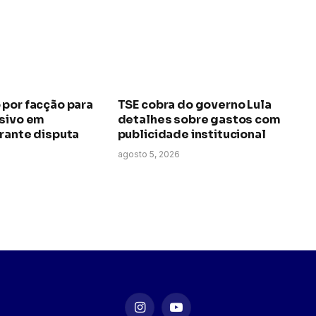
 por facção para
TSE cobra do governo Lula
osivo em
detalhes sobre gastos com
rante disputa
publicidade institucional
agosto 5, 2026
Instagram
YouTube