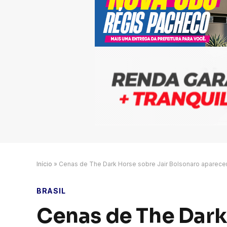
Início
»
Cenas de The Dark Horse sobre Jair Bolsonaro aparece
BRASIL
Cenas de The Dark