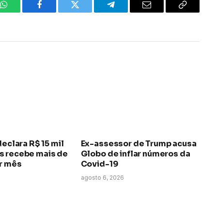
WhatsApp
Facebook
Twitter
Telegrama
E-
Copiar
mail
link
declara R$ 15 mil
Ex-assessor de Trump acusa
s recebe mais de
Globo de inflar números da
or mês
Covid-19
agosto 6, 2026