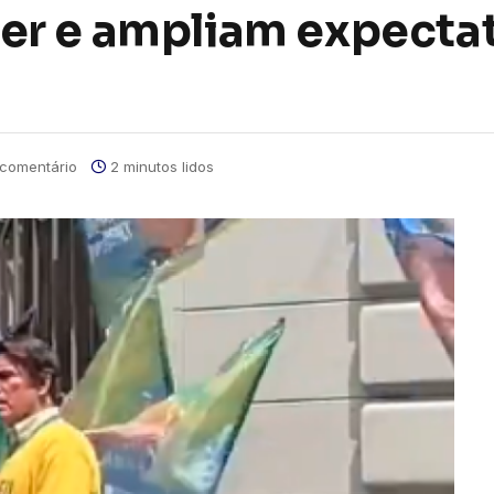
r e ampliam expectat
comentário
2 minutos lidos