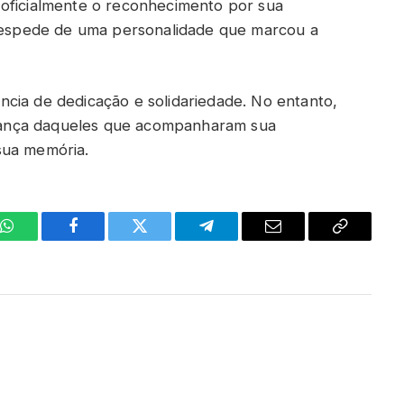
 oficialmente o reconhecimento por sua
 despede de uma personalidade que marcou a
cia de dedicação e solidariedade. No entanto,
ança daqueles que acompanharam sua
sua memória.
WhatsApp
Facebook
Twitter
Telegrama
E-
Copiar
mail
link