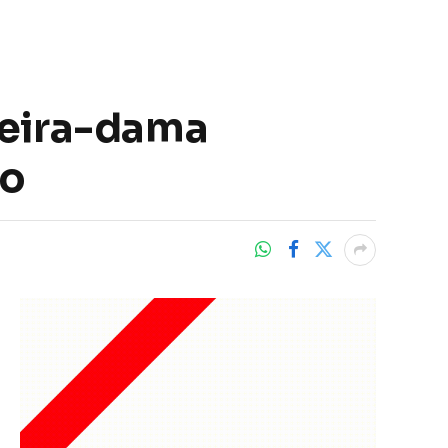
meira-dama
ão