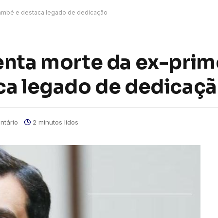
també e destaca legado de dedicação
enta morte da ex-pri
ca legado de dedicaç
tário
2 minutos lidos