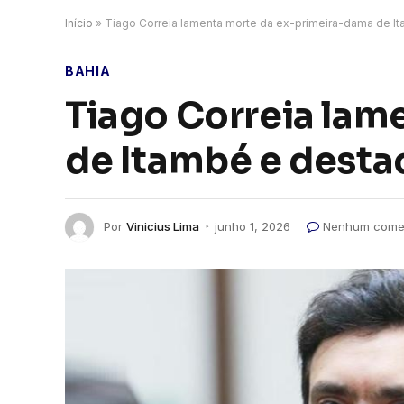
Início
»
Tiago Correia lamenta morte da ex-primeira-dama de I
BAHIA
Tiago Correia lam
de Itambé e desta
Por
Vinicius Lima
junho 1, 2026
Nenhum comen