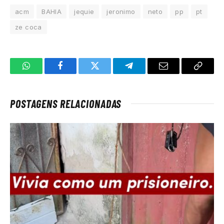
acm
BAHIA
jequie
jeronimo
neto
pp
pt
ze coca
WhatsApp
Facebook
Twitter
Telegrama
E-
Copiar
mail
link
POSTAGENS RELACIONADAS