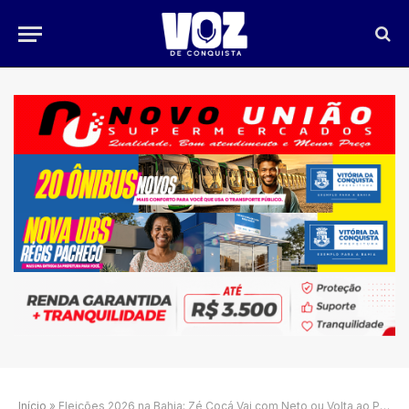
Início
»
Eleições 2026 na Bahia: Zé Cocá Vai com Neto ou Volta ao PT?