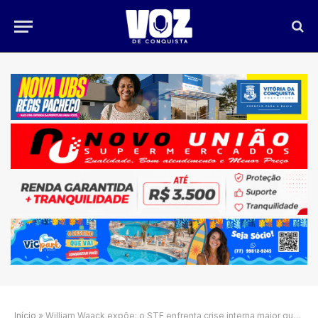
Início
»
William Waack expõe: o STF enfrenta crise interna maior que o caso Bolsonaro