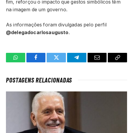
fim, reforçou o impacto que gestos simbólicos têm
na imagem de um governo.
As informações foram divulgadas pelo perfil
@delegadocarlosaugusto
.
WhatsApp
Facebook
Twitter
Telegrama
E-
Copiar
mail
link
POSTAGENS RELACIONADAS