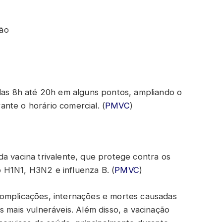
ão
 das 8h até 20h em alguns pontos, ampliando o
nte o horário comercial. (
PMVC
)
a vacina trivalente, que protege contra os
do H1N1, H3N2 e influenza B. (
PMVC
)
complicações, internações e mortes causadas
s mais vulneráveis. Além disso, a vacinação