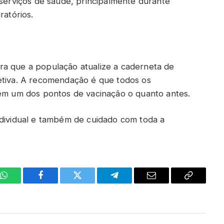
 serviços de saúde, principalmente durante
ratórios.
ra que a população atualize a caderneta de
etiva. A recomendação é que todos os
rem um dos pontos de vacinação o quanto antes.
ndividual e também de cuidado com toda a
WhatsApp
Facebook
Twitter
Telegrama
E-
Copiar
mail
link