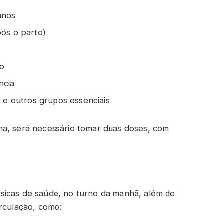
anos
pós o parto)
ão
ncia
e e outros grupos essenciais
na, será necessário tomar duas doses, com
sicas de saúde, no turno da manhã, além de
irculação, como: