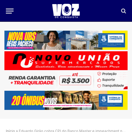
Início
»
Eduardo Girão cobra CPI do Banco Master e impeachment no Senado