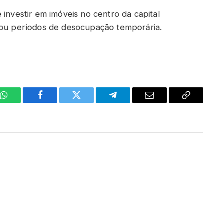
 investir em imóveis no centro da capital
s ou períodos de desocupação temporária.
WhatsApp
Facebook
Twitter
Telegrama
E-
Copiar
mail
link