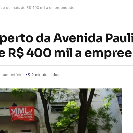
juízo de mais de R$ 400 mil a empreendedor
perto da Avenida Paul
de R$ 400 mil a empre
 comentário
2 minutos lidos