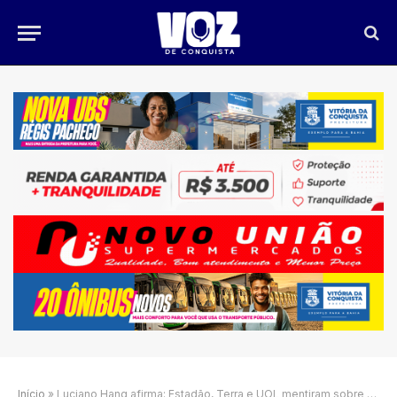
Início
»
Luciano Hang afirma: Estadão, Terra e UOL mentiram sobre doação a Carla Zambelli