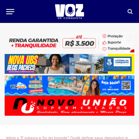
Início
»
“É palavra e fio do bigode”: Dudé define seus deputados em Vitória da Conquista