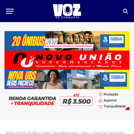
Início
»
PSF do Miro Cairo Terá Melhorias – Veja o Que Foi Decidido!