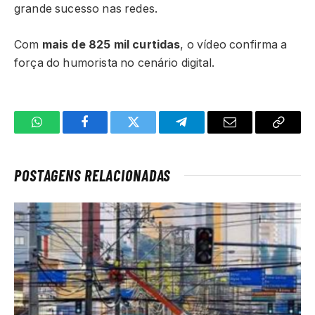
grande sucesso nas redes.
Com
mais de 825 mil curtidas
, o vídeo confirma a
força do humorista no cenário digital.
WhatsApp
Facebook
Twitter
Telegrama
E-
Copiar
mail
link
POSTAGENS RELACIONADAS