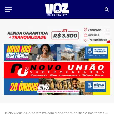
Início
»
Murilo Couto viraliza com piada sobre política e bastidores do STF