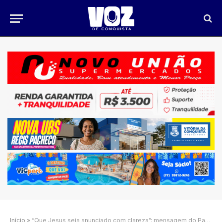
Início
»
“Que Jesus seja anunciado com clareza”: mensagem do Papa Leão XIV à Amazônia